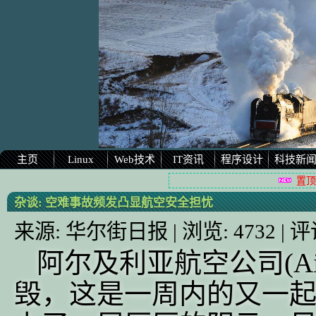
主页
Linux
Web技术
IT资讯
程序设计
科技新
置顶
杂谈:
空难事故频发凸显航空安全担忧
来源:
华尔街日报
| 浏览:
4732
| 评
阿尔及利亚航空公司(Air
毁，这是一周内的又一