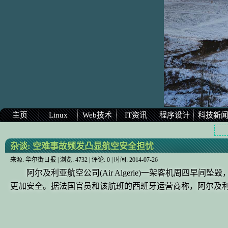
主页
Linux
Web技术
IT资讯
程序设计
科技新
杂谈:
空难事故频发凸显航空安全担忧
来源:
华尔街日报
| 浏览:
4732
| 评论:
0
| 时间:
2014-07-26
阿尔及利亚航空公司(Air Algerie)一架客机周
更加安全。据法国官员和该航班的西班牙运营商称，阿尔及利