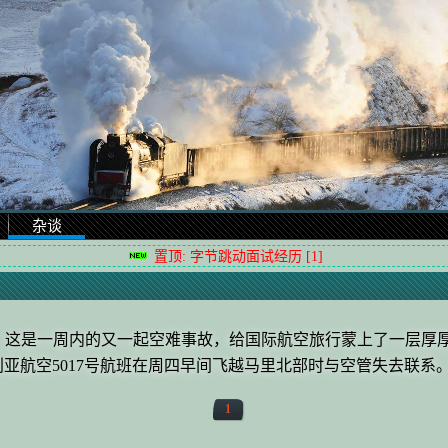
闻
杂谈
置顶: 字节跳动面试经历 [1]
四早间坠毁，这是一周内的又一起空难事故，给国际航空旅行蒙上了一
亚航空5017号航班在周四早间飞越马里北部时与空管失去联系
1