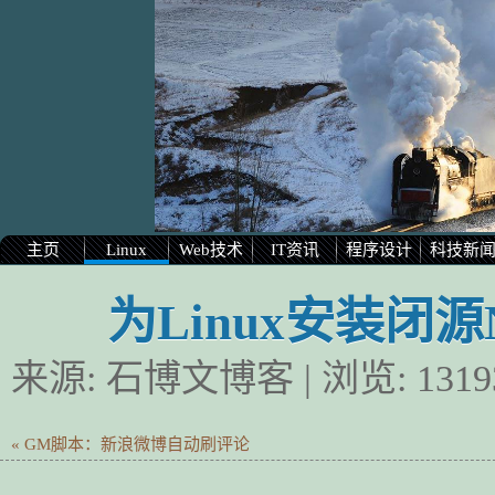
主页
Linux
Web技术
IT资讯
程序设计
科技新
为Linux安装闭源
来源:
石博文博客
| 浏览:
1319
« GM脚本：新浪微博自动刷评论