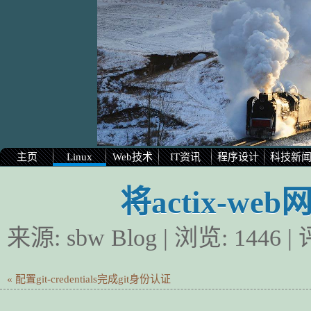
主页
Linux
Web技术
IT资讯
程序设计
科技新
将actix-we
来源:
sbw Blog
| 浏览:
1446
|
« 配置git-credentials完成git身份认证