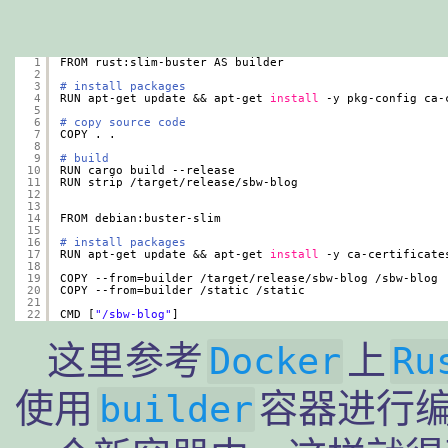
1
FROM rust:slim-buster AS builder
2
3
# install packages
4
RUN apt-get update && apt-get 
install
-y pkg-config ca-
5
6
# copy source code
7
COPY . .
8
9
# build
10
RUN cargo build --release
11
RUN strip 
/target/release/sbw-blog
12
13
14
FROM debian:buster-slim
15
16
# install packages
17
RUN apt-get update && apt-get 
install
-y ca-certificate
18
19
COPY --from=builder 
/target/release/sbw-blog
/sbw-blog
20
COPY --from=builder 
/static
/static
21
22
CMD [
"/sbw-blog"
]
这里参考
上
Docker
Ru
使用
容器进行
builder