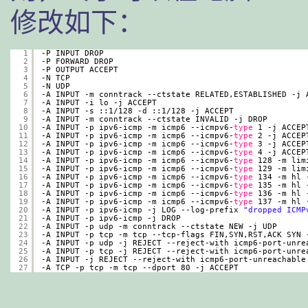
修改如下：
1
-P INPUT DROP
2
-P FORWARD DROP
3
-P OUTPUT ACCEPT
4
-N TCP
5
-N UDP
6
-A INPUT -m conntrack --ctstate RELATED,ESTABLISHED -j 
7
-A INPUT -i lo -j ACCEPT
8
-A INPUT -s ::1
/128
-d ::1
/128
-j ACCEPT
9
-A INPUT -m conntrack --ctstate INVALID -j DROP
10
-A INPUT -p ipv6-icmp -m icmp6 --icmpv6-
type
1 -j ACCEP
11
-A INPUT -p ipv6-icmp -m icmp6 --icmpv6-
type
2 -j ACCEP
12
-A INPUT -p ipv6-icmp -m icmp6 --icmpv6-
type
3 -j ACCEP
13
-A INPUT -p ipv6-icmp -m icmp6 --icmpv6-
type
4 -j ACCEP
14
-A INPUT -p ipv6-icmp -m icmp6 --icmpv6-
type
128 -m lim
15
-A INPUT -p ipv6-icmp -m icmp6 --icmpv6-
type
129 -m lim
16
-A INPUT -p ipv6-icmp -m icmp6 --icmpv6-
type
134 -m hl 
17
-A INPUT -p ipv6-icmp -m icmp6 --icmpv6-
type
135 -m hl 
18
-A INPUT -p ipv6-icmp -m icmp6 --icmpv6-
type
136 -m hl 
19
-A INPUT -p ipv6-icmp -m icmp6 --icmpv6-
type
137 -m hl 
20
-A INPUT -p ipv6-icmp -j LOG --log-prefix 
"dropped ICMP
21
-A INPUT -p ipv6-icmp -j DROP
22
-A INPUT -p udp -m conntrack --ctstate NEW -j UDP
23
-A INPUT -p tcp -m tcp --tcp-flags FIN,SYN,RST,ACK SYN 
24
-A INPUT -p udp -j REJECT --reject-with icmp6-port-unre
25
-A INPUT -p tcp -j REJECT --reject-with icmp6-port-unre
26
-A INPUT -j REJECT --reject-with icmp6-port-unreachable
27
-A TCP -p tcp -m tcp --dport 80 -j ACCEPT