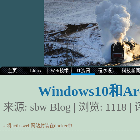
主页
Linux
Web技术
IT资讯
程序设计
科技新
Windows10和A
来源:
sbw Blog
| 浏览:
1118
|
« 将actix-web网站封装在docker中