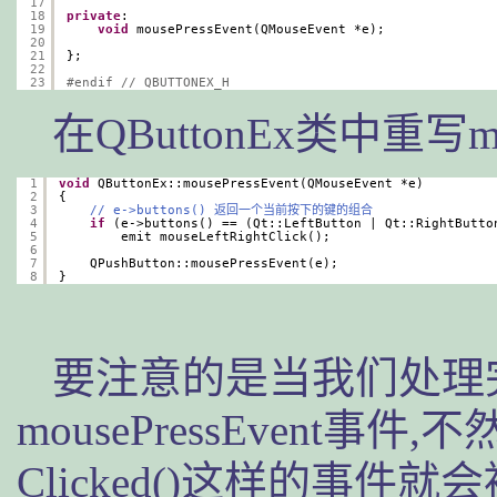
17
18
private
:
19
void
mousePressEvent(QMouseEvent *e);
20
21
};
22
23
#endif // QBUTTONEX_H
在QButtonEx类中重写mous
1
void
QButtonEx::mousePressEvent(QMouseEvent *e)
2
{
3
// e->buttons() 返回一个当前按下的键的组合
4
if
(e->buttons() == (Qt::LeftButton | Qt::RightButto
5
emit mouseLeftRightClick();
6
7
QPushButton::mousePressEvent(e);
8
}
要注意的是当我们处理
mousePressEvent
Clicked()这样的事件就