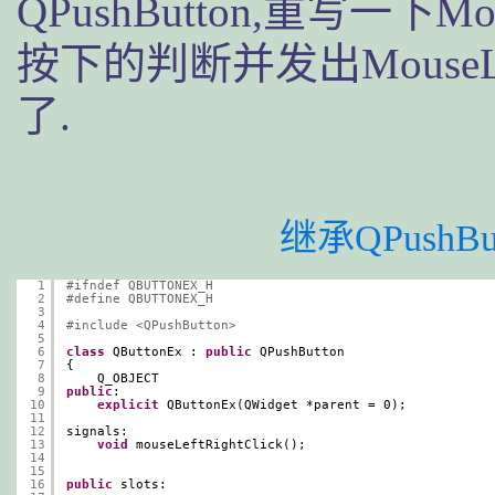
QPushButton,重写一下M
按下的判断并发出MouseLe
了.
继承QPushBu
1
#ifndef QBUTTONEX_H
2
#define QBUTTONEX_H
3
4
#include <QPushButton>
5
6
class
QButtonEx : 
public
QPushButton
7
{
8
Q_OBJECT
9
public
:
10
explicit
QButtonEx(QWidget *parent = 0);
11
12
signals:
13
void
mouseLeftRightClick();
14
15
16
public
slots: