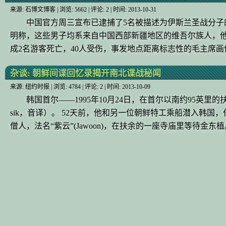
来源:
石博文博客
| 浏览:
5662
| 评论:
2
| 时间:
2013-10-31
中国官方周三宣布已逮捕了5名被描述为伊斯兰圣战分子
明称，这些男子均系来自中国西部新疆地区的维吾尔族人，
成2名游客死亡，40人受伤，事发地点距离标志性的毛主席
杂谈:
朝鲜间谍回忆录揭开南北谍战秘闻
来源:
纽约时报
| 浏览:
4784
| 评论:
2
| 时间:
2013-10-09
韩国首尔——1995年10月24日，在首尔以南约95英
sik，音译）。 52天前，他和另一位朝鲜特工乘船潜入韩
僧人，法名“紫云”(Jawoon)，在扶余的一座寺庙里等待金东植