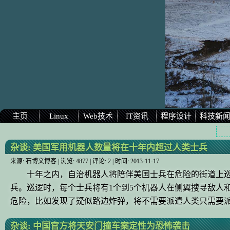
主页
Linux
Web技术
IT资讯
程序设计
科技新
杂谈:
美国军用机器人数量将在十年内超过人类士兵
来源:
石博文博客
| 浏览:
4877
| 评论:
2
| 时间:
2013-11-17
十年之内，自治机器人将陪伴美国士兵在危险的街道上巡
兵。巡逻时，每个士兵将有1个到5个机器人在侧翼搜寻敌人和发
危险，比如发现了疑似路边炸弹，将不需要派遣人类只需要
杂谈:
中国官方将天安门撞车案定性为恐怖袭击