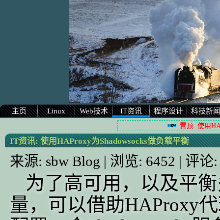
主页
Linux
Web技术
IT资讯
程序设计
科技新
置顶: 使用HA
IT资讯:
使用HAProxy为Shadowsocks做负载平衡
来源:
sbw Blog
| 浏览:
6452
| 评论
为了高可用，以及平衡多个
量，可以借助HAProxy代理