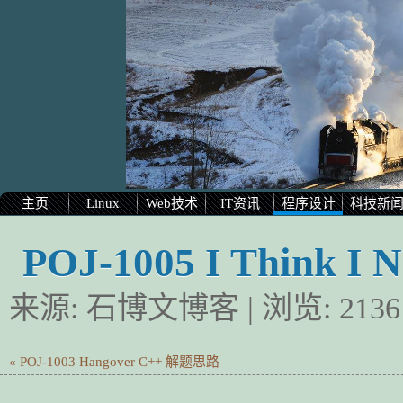
主页
Linux
Web技术
IT资讯
程序设计
科技新
POJ-1005 I Think I
来源:
石博文博客
| 浏览:
2136
« POJ-1003 Hangover C++ 解题思路