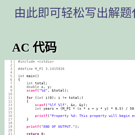
由此即可轻松写出解题
AC 代码
1
#include <cstdio>
2
3
#define M_PI 3.1415926
4
5
int
main()
6
{
7
int
total;
8
double
x, y;
9
scanf
(
"%d"
, &total);
10
11
for
(
int
i(0); i != total;)
12
{
13
scanf
(
"%lf %lf"
, &x, &y);
14
int
years = (M_PI * (x * x + y * y) * 0.5) / 50
15
16
printf
(
"Property %d: This property will begin e
17
}
18
19
printf
(
"END OF OUTPUT."
);
20
21
return
0;